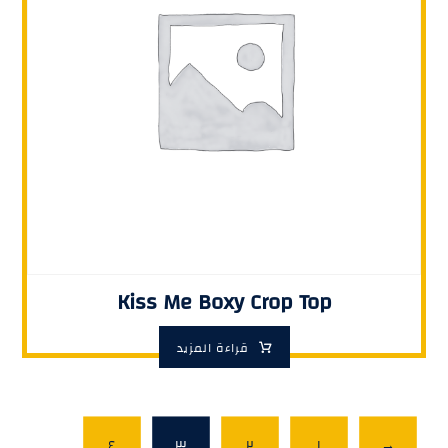
Kiss Me Boxy Crop Top
قراءة المزيد
٤
٣
٢
١
→