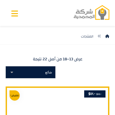
المنتجات
عرض 13–18 من أصل 22 نتيجة
$
١٢.٠٠
$
١٥.٠٠
تخفيض!