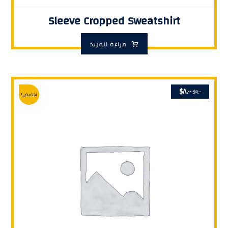
Sleeve Cropped Sweatshirt
قراءة المزيد
$
٨.٠٠
$
٩.٠٠
تخفيض!