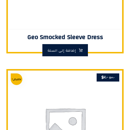
Geo Smocked Sleeve Dress
إضافة إلى السلة
$
٢.٠٠
$
٣.٠٠
تخفيض!