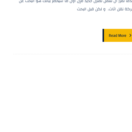
دما تقرر أن تنتقل لمنزل جديد فإن أول ما سيخطر ببالك هو البحث عن
كة نقل اثاث. و لكن قبل البحث
Read More