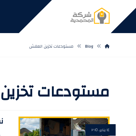
Blog
مستودعات تخزين العفش
مستودعات تخزين
نق
١٤ يناير، ٢٠١٥