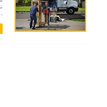
عن
شر
...