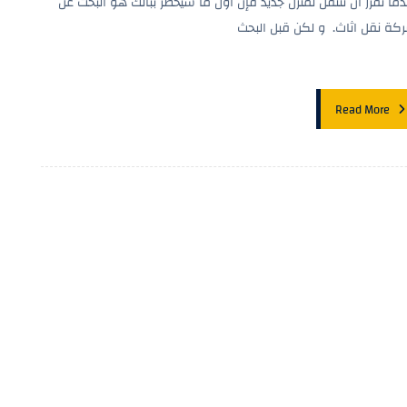
دما تقرر أن تنتقل لمنزل جديد فإن أول ما سيخطر ببالك هو البحث عن
كة نقل اثاث. و لكن قبل البحث
Read More