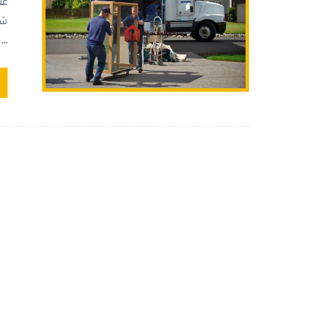
عن
شر
...