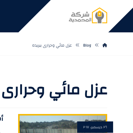
Blog
عزل مائي وحرارى ببريده
عزل مائي وحرارى ب
أس
٢٦ ديسمبر، ٢٠١٧