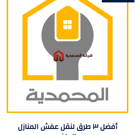
أفضل ٣ طرق لنقل عفش المنازل