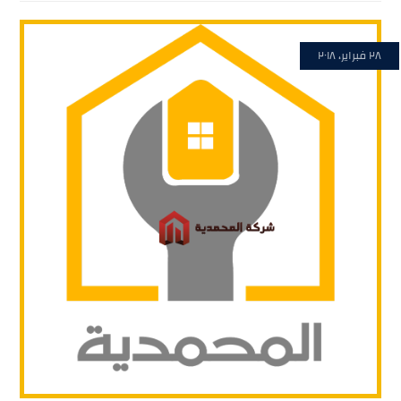
٢٨ فبراير، ٢٠١٨