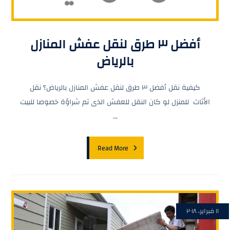
أفضل ٣ طرق لنقل عفش المنازل
بالرياض
كيفية نقل أفضل ٣ طرق لنقل عفش المنازل بالرياض؟ نقل
الأثاث للمنزل لو كان النقل للعفش الذى تم شراؤة خصوصا للبيت
...
Read More
١١ فبراير، ٢٠١٨