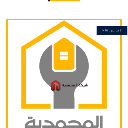
٤ مارس، ٢٠١٨