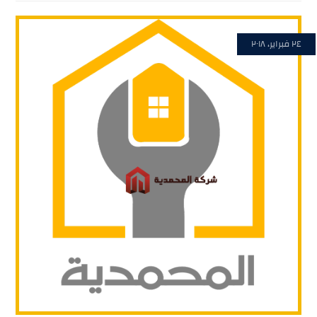
٢٤ فبراير، ٢٠١٨