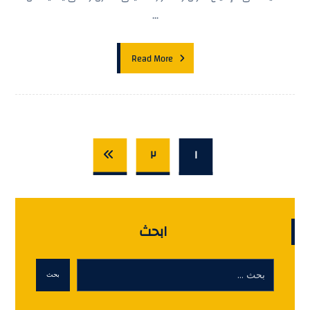
...
Read More
٢
١
ابحث
بحث