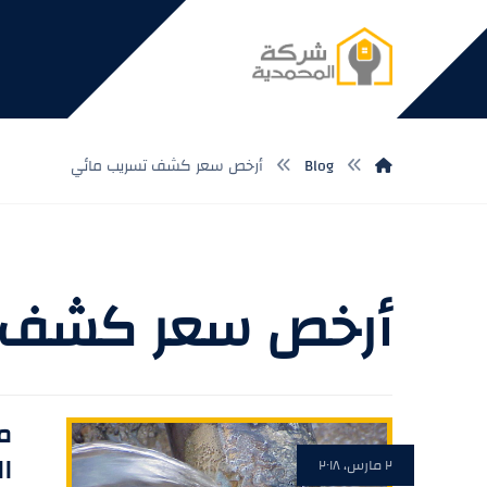
Blog
أرخص سعر كشف تسريب مائي
أرخص سعر كشف ت
م
ال
٢ مارس، ٢٠١٨