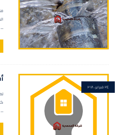
ما
ال
...
أ
٢٤ فبراير، ٢٠١٨
لم
كش
...