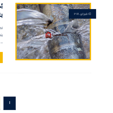
أ
با
١٥ فبراير، ٢٠١٨
لم
ين
...
١