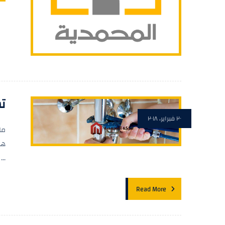
تس
٢٠ فبراير، ٢٠١٨
ما
هى
...
Read More