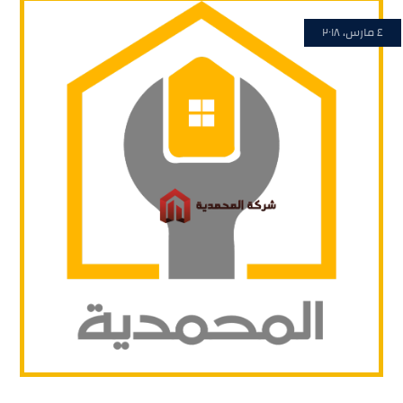
٤ مارس، ٢٠١٨