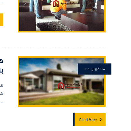
...
ه
با
٢٣ فبراير، ٢٠١٨
هل
هى
...
Read More