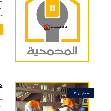
ما
ال
...
ه
٣ مارس، ٢٠١٨
هل
ال