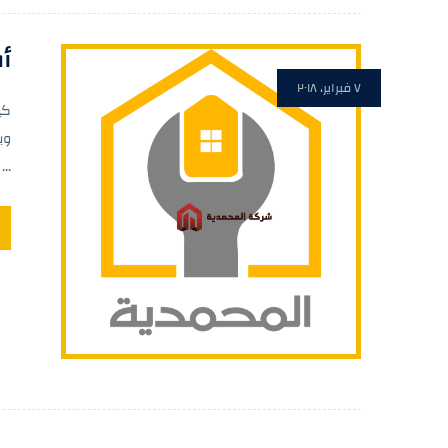
أ
٧ فبراير، ٢٠١٨
كي
وب
...