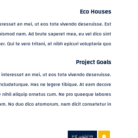
Eco Houses
eresset an mei, ut eos tota vivendo deseruisse. Est
 euismod nam. Ad brute saperet mea, eu vel dico sint
. Qui te vero tritani, at nibh epicuri voluptaria quo.
Project Goals
 interesset an mei, ut eos tota vivendo deseruisse.
concludaturque. Has ne legere tibique. At eam decore
e nihil aliquip ornatus cum. Ne pro quaeque labores
nam. No duo dico atomorum, nam dicit consetetur in.
٢٧ أكتوبر، ٢٠١٤