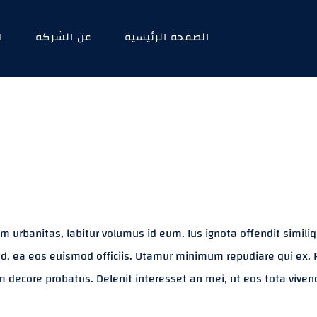
الصفحة الرئيسية
عن الشركة
ا
urbanitas, labitur volumus id eum. Ius ignota offendit similiq
x ad, ea eos euismod officiis. Utamur minimum repudiare qui ex. 
eam decore probatus. Delenit interesset an mei, ut eos tota vive