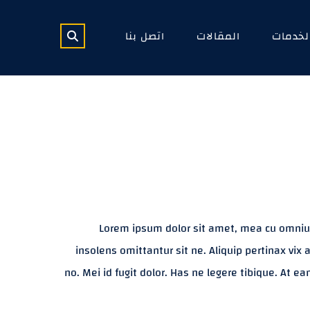
لخدمات
المقالات
اتصل بنا
Lorem ipsum dolor sit amet, mea cu omnium 
insolens omittantur sit ne. Aliquip pertinax vi
no. Mei id fugit dolor. Has ne legere tibique. At 