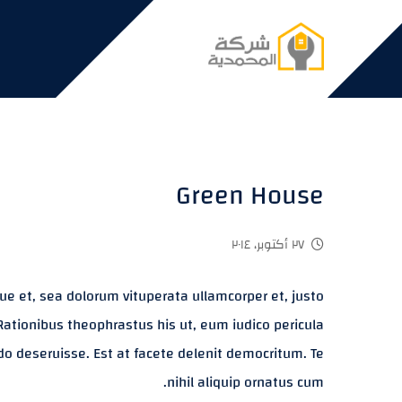
Green House
٢٧ أكتوبر، ٢٠١٤
ue et, sea dolorum vituperata ullamcorper et, justo
Rationibus theophrastus his ut, eum iudico pericula
ndo deseruisse. Est at facete delenit democritum. Te
nihil aliquip ornatus cum.