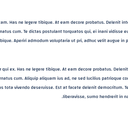
am. Has ne legere tibique. At eam decore probatus. Delenit int
ornatus cum. Te dictas postulant torquatos qui, ei inani vidisse
ibique. Aperiri admodum voluptaria ut pri, adhuc velit augue in per
 qui ex. Has ne legere tibique. At eam decore probatus. Delenit
 ornatus cum. Aliquip aliquam ius ad, ne sed lucilius patrioque 
os tota vivendo deseruisse. Est at facete delenit democritum. T
liberavisse, sumo hendrerit in 