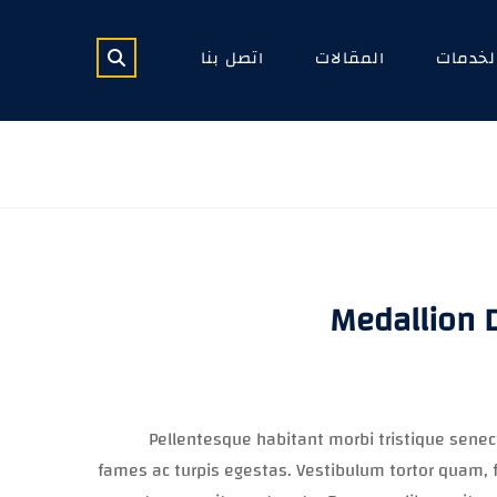
لخدمات
المقالات
اتصل بنا
Medallion 
Pellentesque habitant morbi tristique sene
fames ac turpis egestas. Vestibulum tortor quam, fe