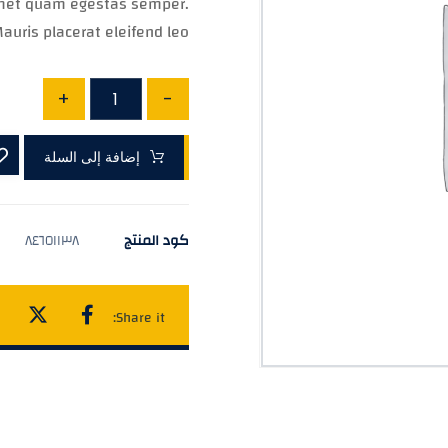
 amet quam egestas semper.
auris placerat eleifend leo.
+
-
إضافة إلى السلة
كود المنتج
٨٤٦٥١١٣٨