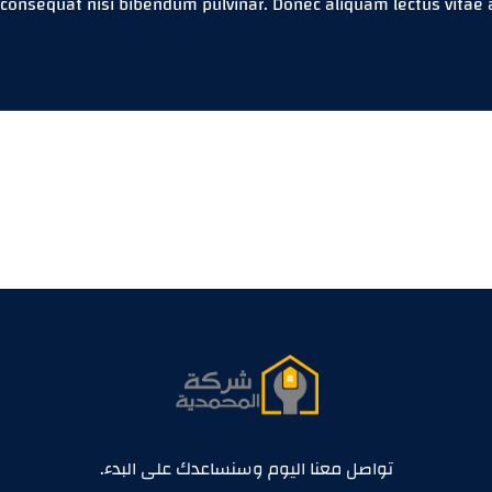
nsequat nisi bibendum pulvinar. Donec aliquam lectus vitae ant
تواصل معنا اليوم وسنساعدك على البدء.