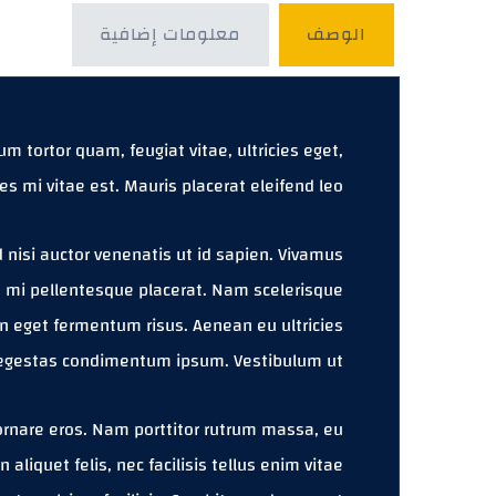
الوصف
معلومات إضافية
 tortor quam, feugiat vitae, ultricies eget,
 mi vitae est. Mauris placerat eleifend leo.
 nisi auctor venenatis ut id sapien. Vivamus
d mi pellentesque placerat. Nam scelerisque
ean eget fermentum risus. Aenean eu ultricies
, egestas condimentum ipsum. Vestibulum ut.
 ornare eros. Nam porttitor rutrum massa, eu
en aliquet felis, nec facilisis tellus enim vitae