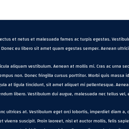
ectus et netus et malesuada fames ac turpis egestas. Vestibulum
 Donec eu libero sit amet quam egestas semper. Aenean ultricies
icula aliquam vestibulum. Aenean at mollis mi. Cras ac urna sed
empus non. Donec fringilla cursus porttitor. Morbi quis massa i
igula at ligula tincidunt, sit amet aliquet mi pellentesque. Aen
bendum libero. Vestibulum dui augue, malesuada nec tellus vel
c ultrices at. Vestibulum eget orci lobortis, imperdiet diam a,
 et viverra suscipit. Proin laoreet, nisl et auctor mollis, felis sapi