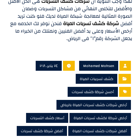
لهذا وجب التنويه ان
شركات كشف التسربات
هى الحل الامثل
والأفضل للتخلص النهائي من مشاكل التسربات وضمان
الصورة المثالية لمعالجة شبكة المياة لديك فلو كنت تريد
أفضل
شركة كشف تسربات المياة
فنحن نوفر لك الخدمه مع
أرخص الأسعار وعلى يد أفضل الفنيين ونمتلك من الخبراء ما
يجعل الشركة رقم”١″ فى الرياض.
Mohamed Mohsen
٢٤ يناير، ٢٠١٨
كشف تسريبات المياة
أحسن شركة كشف تسربات
أرخص شركات كشف تسربات المياة بالرياض
أرخص شركة لكشف تسربات المياة
أسعار كشف التسربات
أفضل شركات كشف تسربات المياة
أفضل شركة كشف تسربات