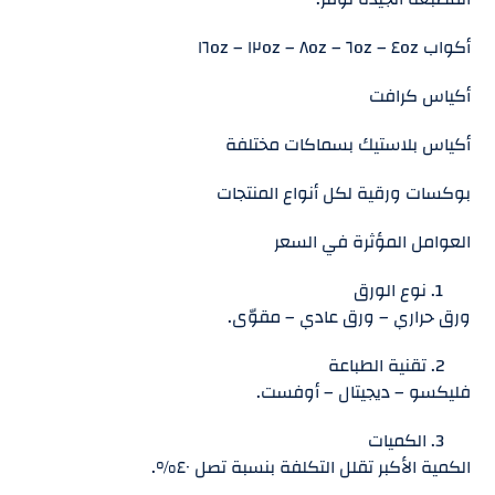
أكواب ٤oz – ٦oz – ٨oz – ١٢oz – ١٦oz
أكياس كرافت
أكياس بلاستيك بسماكات مختلفة
بوكسات ورقية لكل أنواع المنتجات
العوامل المؤثرة في السعر
نوع الورق
ورق حراري – ورق عادي – مقوّى.
تقنية الطباعة
فليكسو – ديجيتال – أوفست.
الكميات
الكمية الأكبر تقلل التكلفة بنسبة تصل ٤٠%.