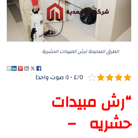
الطرق الصحيحة لرش المبيدات الحشرية
٤/٥ - (١ صوت واحد)
“رش مبيدات
حشريه –