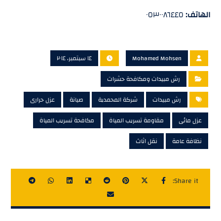
الهاتف:
٠٥٣٠٠٨٦٤٤٥
Mohamed Mohsen
١٤ سبتمبر، ٢٠١٤
رش مبيدات ومكافحة حشرات
رش مبيدات
شركة المحمدية
صيانة
عزل حرارى
عزل مائى
مقاومة تسريب المياة
مكافحة تسريب المياة
نظافة عامة
نقل اثاث