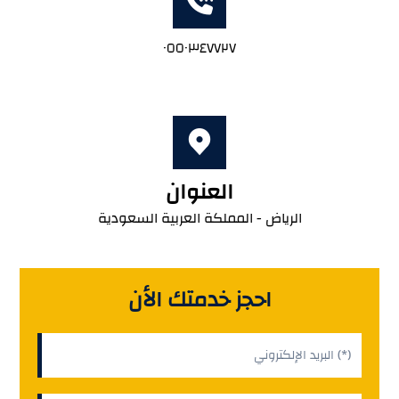
٠٥٥٠٣٤٧٧٢٧
العنوان
الرياض - المملكة العربية السعودية
احجز خدمتك الأن