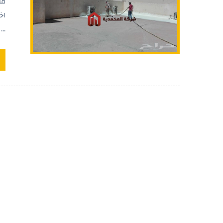
ما
اخ
...