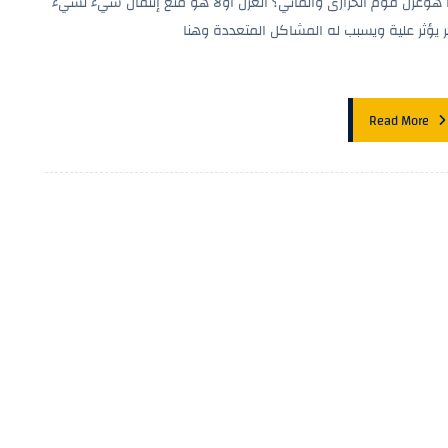
 هوعزل فوم الحرارى والمائي؟ العزل اولا هو منع إنتقال شيء لشيء
ر يؤثر علية ويسبب له المشاكل المتعددة وهنا
Read More