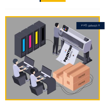
٧ ديسمبر، ٢٠٢٥