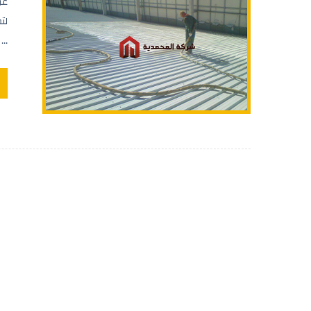
عو
لت
...