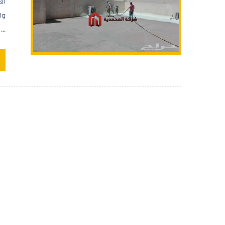
أه
وا
...