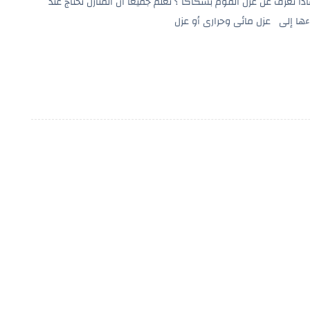
اذا تعرف عن عزل الفوم بسكاكا ؟ نعلم جميعا أن المنازل تحتاج عند
اءها إلى عزل مائى وحرارى أو عزل