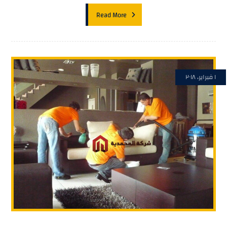
Read More
١ فبراير، ٢٠١٨