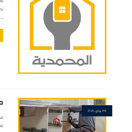
لم
تح
...
ما
٢٨ يناير، ٢٠١٨
ما
تع