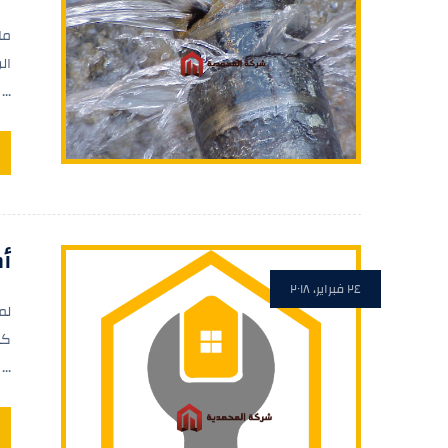
ما
ال
...
أ
٢٤ فبراير، ٢٠١٨
لم
كش
...