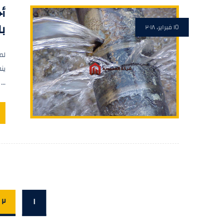
أ
با
١٥ فبراير، ٢٠١٨
لم
ين
...
٢
١