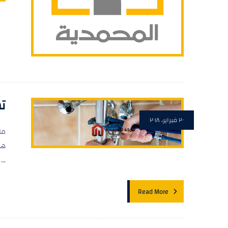
تس
٢٠ فبراير، ٢٠١٨
ما
هى
...
Read More