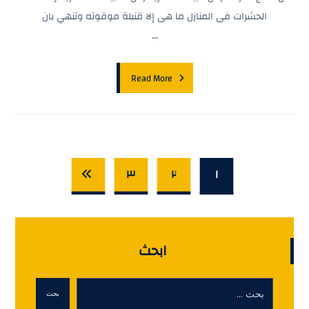
الحشرات فى المنازل ما هى إلا قنبلة موقوته وتنهي بان
...
Read More
٣
٢
١
ابحث
بحث