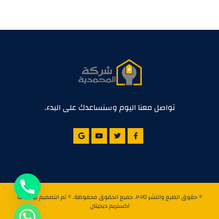
تواصل معنا اليوم وسنساعدك على البدء.
© حقوق الطبع والنشر ٢٠٢٥. جميع الحقوق محفوظة. © تم التصميم بواسطة
اكستريم ديجيتال