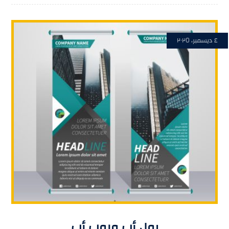
٤ ديسمبر، ٢٠٢٥
رول أب وبوب أب