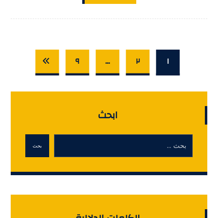
٩
…
٢
١
ابحث
بحث