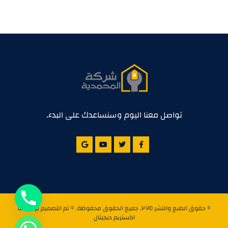
تواصل معنا اليوم وسنساعدك على البدء.
© حقوق الطبع والنشر ٢٠٢٥. جميع الحقوق محفوظة. © تم التصميم بواسطة
اكستريم ديجيتال