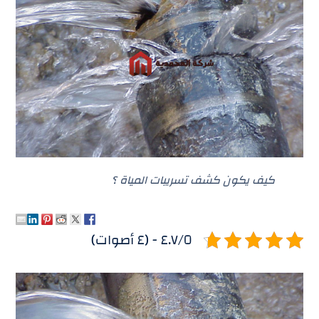
كيف يكون كشف تسريبات المياة ؟
٤.٧/٥ - (٤ أصوات)