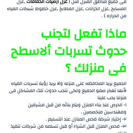
فى جميع مناطق المنزل مثل (
عزل أرضيات الحمامات
,عزل
المسابح ,عزل الخزانات ,عزل المطابخ ,عزل خطوط شبكات المياه
من الحراره ) .
ماذا تفعل لتجنب
حدوث تسربات ألاسطح
فى منزلك ؟
الجميع يريد المحافظه على منزله ولا يريد رؤية تسربات المياه
لأنها تعكر صفو الجميع ولكى نتجب حدوث تلك المشاكل فى
منزلنا يجب علينا
١- الحرص عند بناء المنزل ويتم بنائه من قبل مشرفين
ومهندسين متخصصين .
٢- إختيار شركة فحص المنازل عند التسليم .
٣- فحص المنزل قبل الشراء أو قبل تسلمه من شركات تنفيذ