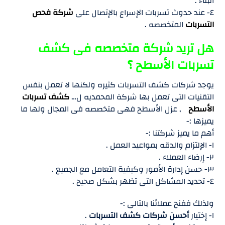
البناء .
٤- عند حدوث تسربات الإسراع بالإتصال على
شركة فحص
التسربات
المتخصصه .
هل تريد شركة متخصصه فى كشف
تسربات الأسطح ؟
يوجد شركات كشف التسربات كثيره ولكنها لا تعمل بنفس
التقنيات التى تعمل بها شركة المحمديه ل…
كشف تسربات
الأسطح
, عزل الأسطح فهى متخصصه فى المجال ولها ما
يميزها :-
أهم ما يميز شركتنا :-
١- الإلتزام والدقه بمواعيد العمل .
٢- إرضاء العملاء .
٣- حسن إدارة الأمور وكيفية التعامل مع الجميع .
٤- تحديد المشاكل التى تظهر بشكل صحيح .
ولذلك ففنح عملائنا بالتالى :-
١- إختيار
أحسن شركات كشف التسربات
.