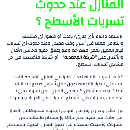
المنازل عند حدوث
تسربات الأسطح ؟
الإستعداد التام لأى طارىء يحدث أو ظهور أى مشكله
والتعامل معها فى أسرع وقت ممكن وعند حدوث أى تسربات
قيام العميل بعمل مهم جدا وهو إغلاق جميع محابس الأمان
والأتصال على
“
شركة المحمديه
“
أو شركة متخصصه فى حل
مشاكل تسربات الـسطح .
كشف تسربات المياه تحدث كثيرا فى المنازل القديمه لأنها
بنيت على الطراز القديمه بدون عمل أساس صحيح عند البناء
فبذلك يحدث مشاكل كبيره فى المنزل من تسربات فى (
الحمامات ,تسربات فى الأسطح ,تسربات فى الخزانات) وغيرها .
عزل مائى وحرارى يتم فى المبانى الجديده لحمايتهامن الأضرار
التى كانت تنتج نتيجة عدم عزلها وإستخدام مانعللماء من
التسربات وأصبحت تستخدم فى جميع المنازل الحديث وتستخدم