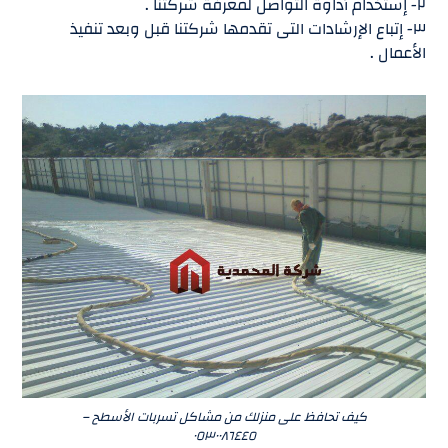
٢- إستخدام أداوة التواصل لمعرفة شركتنا .
٣- إتباع الإرشادات التى تقدمها شركتنا قبل وبعد تنفيذ
الأعمال .
كيف تحافظ على منزلك من مشاكل تسربات الأسطح –
٠٥٣٠٠٨٦٤٤٥