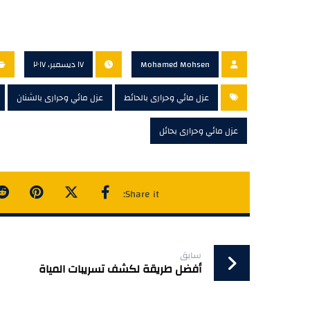
Mohamed Mohsen
١٧ ديسمبر، ٢٠١٧
عزل مائي وحرارى بالحائط
عزل مائي وحرارى بالشنان
عزل مائي وحرارى بحائل
سابق
أفضل طريقة لكشف تسريبات المياة