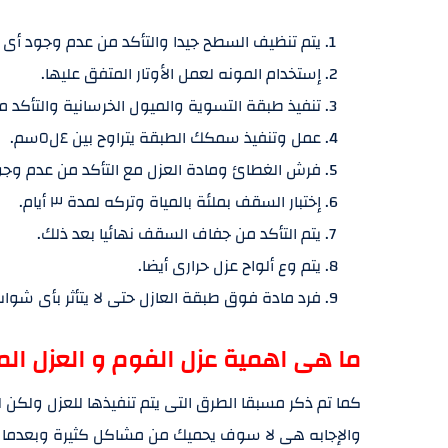
يتم تنظيف السطح جيدا والتأكد من عدم وجود أى
إستخدام المونه لعمل الأوتار المتفق عليها.
تنفيذ طبقة التسوية والميول الخرسانية والتأكد من رشه
عمل وتنفيذ سمكك الطبقة يتراوح بين ٤ل٥سم.
فرش الغطائ ومادة العزل مع التأكد من عدم وج
إختبار السقف بملئة بالمياة وتركه لمدة ٣ أيام.
يتم التأكد من جفاف السقف نهائيا بعد ذلك.
يتم وع ألواح عزل حرارى أيضا.
فرد مادة فوق طبقة العازل حتى لا يتأثر بأى شوا
ما هى اهمية عزل الفوم و العزل الما
كما تم ذكر مسبقا الطرق التى يتم تنفيذها للعزل ولكن
والإجابه هى لا سوف يحميك من مشاكل كثيرة وبعدما ق