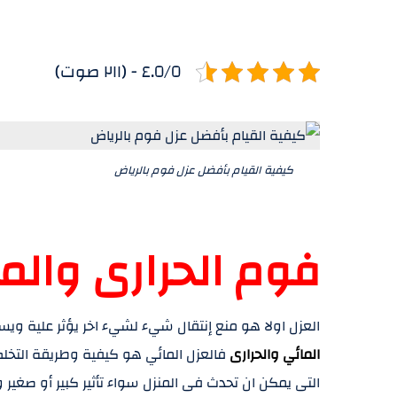
٤.٥/٥ - (٢١١ صوت)
كيفية القيام بأفضل عزل فوم بالرياض
فوم الحرارى والم
العزل اولا هو منع إنتقال شيء لشيء اخر يؤثر علية ويس
المائي وال
حرارى
فالعزل المائي هو كيفية وطريقة التخلص 
التى يمكن ان تحدث فى المنزل سواء تأثير كبير أو صغ