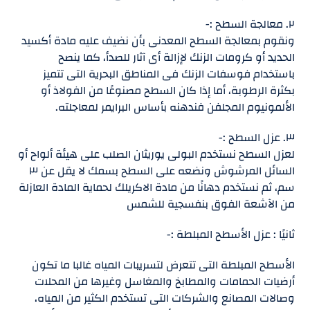
٢. معالجة السطح :-
ونقوم بمعالجة السطح المعدنى بأن نضيف عليه مادة أكسيد
الحديد أو كرومات الزنك لإزالة أى آثار للصدأ، كما ينصح
باستخدام فوسفات الزنك فى المناطق البحرية التى تتميز
بكثرة الرطوبة، أما إذا كان السطح مصنوعًا من الفولاذ أو
الألمونيوم المجلفن فندهنه بأساس البرايمر لمعاجلته.
٣. عزل السطح :-
لعزل السطح نستخدم البولى يوريثان الصلب على هيئة ألواح أو
السائل المرشوش ونضعه على السطح بسمك لا يقل عن ٣
سم، ثم نستخدم دهانًا من مادة الاكريلك لحماية المادة العازلة
من الآشعة الفوق بنفسجية للشمس
ثانيًا : عزل الأسطح المبلطة :-
الأسطح المبلطة التى تتعرض لتسريبات المياه غالبا ما تكون
أرضيات الحمامات والمطابخ والمغاسل وغيرها من المحلات
وصالات المصانع والشركات التى تستخدم الكثير من المياه،