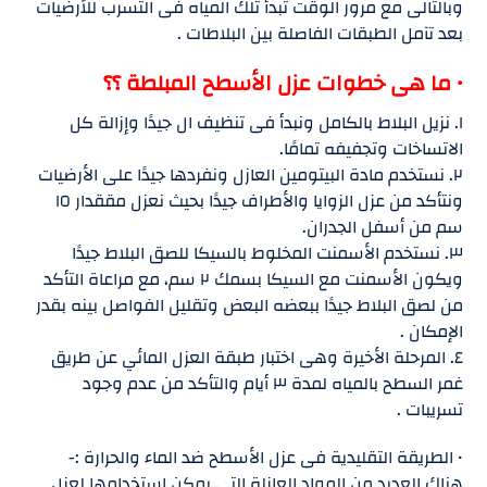
وبالتالى مع مرور الوقت تبدأ تلك المياه فى التسرب للأرضيات
بعد تآمل الطبقات الفاصلة بين البلاطات .
• ما هى خطوات عزل الأسطح المبلطة ؟؟
١. نزيل البلاط بالكامل ونبدأ فى تنظيف ال جيدًا وإزالة كل
الاتساخات وتجفيفه تمامًا.
٢. نستخدم مادة البيتومين العازل ونفردها جيدًا على الأرضيات
ونتأكد من عزل الزوايا والأطراف جيدًا بحيث نعزل مققدار ١٥
سم من أسفل الجدران.
٣. نستخدم الأسمنت المخلوط بالسيكا للصق البلاط جيدًا
ويكون الأسمنت مع السيكا بسمك ٢ سم، مع مراعاة التأكد
من لصق البلاط جيدًا ببعضه البعض وتقليل الفواصل بينه بقدر
الإمكان .
٤. المرحلة الأخيرة وهى اختبار طبقة العزل المائي عن طريق
غمر السطح بالمياه لمدة ٣ أيام والتأكد من عدم وجود
تسريبات .
• الطريقة التقليدية فى عزل الأسطح ضد الماء والحرارة :-
هناك العديد من المواد العازلة التى يمكن استخدامها لعزل