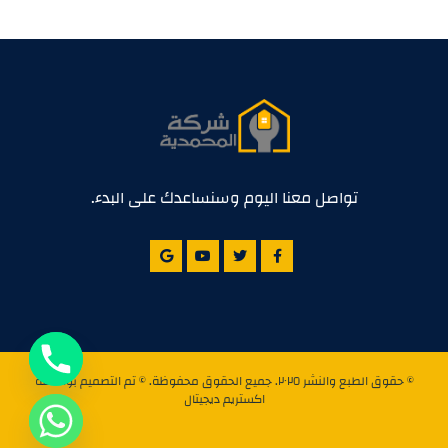
تواصل معنا اليوم وسنساعدك على البدء.
© حقوق الطبع والنشر ٢٠٢٥. جميع الحقوق محفوظة. © تم التصميم بواسطة
اكستريم ديجيتال