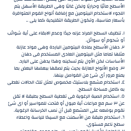
الأسطح مائيًا وحراريًا ولكن غالبًا وهى الطريقة الأسهل يتم
اللجوء لاستخدام البيتومين مع إضافة ألواح الفوم المتوافرة
بأسعار مناسبة، وتكون الطريقة التقليدية كما يلى ..
١. تنظيف السطح المراد عزله جيدًا وعدم الابقاء على أية شوائب
أو شحوم أو سوائل.
٢. دهان الأسطح بمادة البيتومين الباردة وهى مواد عازلة
مثلها تماما مثل البيتومين العادى المستخدم فى دهان
الأساسات لكن الأول يتم تسخينه وهذا يدهن على البارد.
٣. وضع الألواح العازلة بحيث يتم لصقها ببعضها البعض بما
يمنع مرور أى شئ من الفواصل بينها.
٤. استخدام مشمع بلاستيك مخصوص لمثل تلك الحالات نغطى
به كامل مساحة السطح.
٥. استخدام الصبة الرغوية فى تغطية السطح بطبقة لا تقل
عن ٣ سم مع مراعات أية ميول أو فتحت للمواسير أو اى شئ
نقوم بوضعه على المشمع قبل أن نصب الخرسانة الرغوية.
٦. استخدام طبقة من الأسمنت مع السيكا للياسة واعطاء
سطح ناعم مستوى.