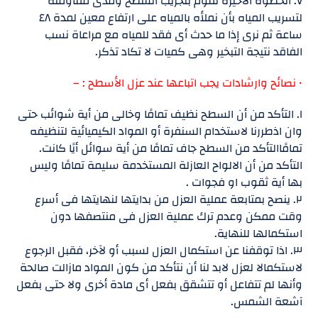
٧. الخطوة الأخيرة نقوم بتجريب السطح ومدى مقاومته
لتسريب المياه بأن نملأه بالمياه على ارتفاع معين لمدة ٤٨
ساعة ثم نرى إذا ما حدث أى فقد للمياه مع مراعاة نسب
الفاقد نتيجة التبخير وهى كميات لا تكاد تذكر.
• نصائح وارشادات يجب اتباعها عند عزل الأسطح : –
١. التأكد من أن السطح نظيف تمامًا وخالى من أية شوائب حتى
وان اذطررنا لاستخدام السنفرة أو المواد الكيميائية لتنظيفه
تمامًاالتأكد من السطح جاف تمامًا من أية سوائل أيًا كانت.
التأكد من أن الالواح العازلة المستخدمة سليمة تمامًا وليس
بها أية ثقوب او فجوات .
٢. ينصح بمتابعة عملية العزل من بدايتها لنهايتها فى أسرع
وقت ممكن وعدم ترك عملية العزل فى منتصفها دون
استكمالها للنهاية.
٣. اذا توقفنا عن استكمال العزل لسبب أو لآخر، فقبل الرجوع
لاستكمالا لعزل لابد لنا أن نتأكد من كون المواد مازالت صالحة
وأنها لم تتفاعل أو تتشقق بفعل أى مادة أخرى ولا حتى بفعل
آشعة الشمس.