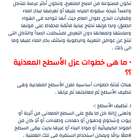
تكون مصنوعة من الصاج المتعرج، وتكون أكثر عرضة للتآكل
والصدأ نتيجة سقوط المياه عليها أو تعرضها لبخار الماء
وقطرات الندى طوال العام حيث أنها تتواجد فى الهواء
الطلق؛ ولذا فإنها تحتاج عناية فائقة للحفاظ على قوتها
وصلابتها ولمعانها دون التعرض لمشكلات الصدأ والتآكل التى
تنتج عن عوامل التعرية والرطوبة وتكثف بخار الماء عليها وما
الى ذلك .
• ما هى خطوات عزل الأسطح المعدنية
؟؟
هناك ثلاثة خطوات أساسية لعزل الأسطح المعدنية وهى
تنظيف الأسطح ثم معالجتها ثم عزلها .
١. تنظيف الأسطح :-
وتعنى إزالة كل ما يقع على السطح المعدنى من أتربة أو
زيوت وشحوم ودهون أو دهانات وطلاءات أو أيًا كان من
المواد الكيميائية أو مواد البناء أو غيرها بحيث يبقى السطح
لامعًا براقًا ويمكن استخدام السنفرة فى تلك العملية .