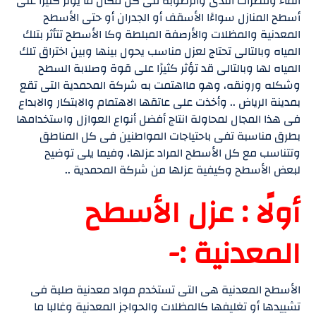
الماء وقطرات الندى والرطوبة فى كل مكان ما يؤثر كثيرًا على
أسطح المنازل سواءًا الأسقف أو الجدران أو حتى الأسطح
المعدنية والمظلات والأرصفة المبلطة وكا الأسطح تتأثر بتلك
المياه وبالتالى تحتاج لعزل مناسب يحول بينها وبين اختراق تلك
المياه لها وبالتالى قد تؤثر كثيرًا على قوة وصلابة السطح
وشكله ورونقه، وهو مااهتمت به شركة المحمدية التى تقع
بمدينة الرياض .. وأخذت على عاتقها الاهتمام والابتكار والابداع
فى هذا المجال لمحاولة انتاج أفضل أنواع العوازل واستخدامها
بطرق مناسبة تفى باحتياجات المواطنين فى كل المناطق
وتتناسب مع كل الأسطح المراد عزلها، وفيما يلى توضيح
لبعض الأسطح وكيفية عزلها من شركة المحمدية ..
أولًا : عزل الأسطح
المعدنية :-
الأسطح المعدنية هى التى تستخدم مواد معدنية صلبة فى
تشييدها أو تغليفها كالمظلات والحواجز المعدنية وغالبا ما