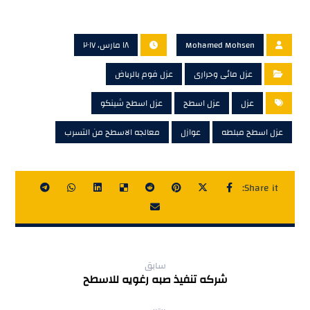
Mohamed Mohsen
١٨ مارس، ٢٠١٧
عزل مائى وحرارى
عزل فوم بالرياض
عزل
عزل اسطح
عزل اسطح شينكو
عزل اسطح مبلطه
عوازل
معالجه الاسطح من التسرب
سابق
شركه تنفيذ صبه رغويه للاسطح