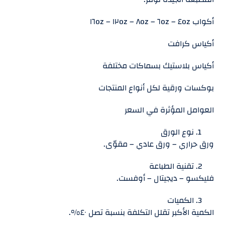
أكواب ٤oz – ٦oz – ٨oz – ١٢oz – ١٦oz
أكياس كرافت
أكياس بلاستيك بسماكات مختلفة
بوكسات ورقية لكل أنواع المنتجات
العوامل المؤثرة في السعر
نوع الورق
ورق حراري – ورق عادي – مقوّى.
تقنية الطباعة
فليكسو – ديجيتال – أوفست.
الكميات
الكمية الأكبر تقلل التكلفة بنسبة تصل ٤٠%.