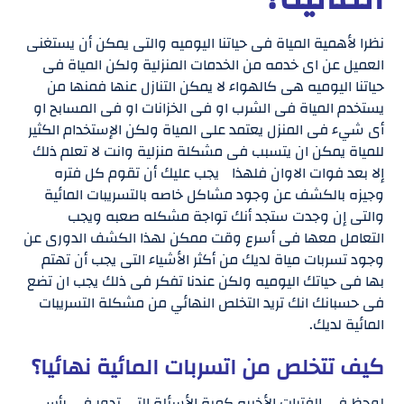
نظرا لأهمية المياة فى حياتنا اليوميه والتى يمكن أن يستغنى
العميل عن اى خدمه من الخدمات المنزلية ولكن المياة فى
حياتنا اليوميه هى كالهواء لا يمكن التنازل عنها فمنها من
يستخدم المياة فى الشرب او فى الخزانات او فى المسابح او
أى شيء فى المنزل يعتمد على المياة ولكن الإستخدام الكثير
للمياة يمكن ان يتسبب فى مشكلة منزلية وانت لا تعلم ذلك
إلا بعد فوات الاوان فلهذا يجب عليك أن تقوم كل فتره
وجيزه بالكشف عن وجود مشاكل خاصه بالتسريبات المائية
والتى إن وجدت ستجد أنك تواجة مشكله صعبه ويجب
التعامل معها فى أسرع وقت ممكن لهذا الكشف الدورى عن
وجود تسربات مياة لديك من أكثر الأشياء التى يجب أن تهتم
بها فى حياتك اليوميه ولكن عندنا تفكر فى ذلك يجب ان تضع
فى حسبانك انك تريد التخلص النهائي من مشكلة التسريبات
المائية لديك.
كيف تتخلص من اتسربات المائية نهائيا؟
لوحظ فى الفترات الأخيره كمية الأسئلة التى تدور فى رأس