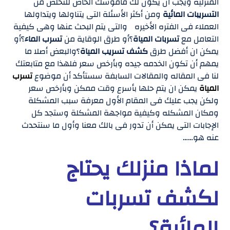
المنزلية ويجب ان يكون لك قاموسك الخاص للتخلص من
التسريبات المائية
ومن أكثر الأسئلة التى يتناولها ويتداولها
العملاء فى الفتره الأخيره والتى يتم البحث عنها وهى كيفية
التعامل مع
تسربات المياة
؟أو طرق الوقاية من
تسرب الماء
؟أو
يمكن ان أفضل طرق
كشف تسريب المياة
؟والبعض أصلا ما
يمهم أن تكون الخدمه جيده وبأرخص سعر فلهذا مع متابعتك
لنا فى المقاله والمقالات السابفة سستأكد أن موضوع
تسرب
المياة
يمكن ان يتم حلها بأسرع وقت ممكن وبأرخص سعر
ولكن يجب عليك فى المقام الأول معرفة سبب المشكلة
ومكان المشكله وكيفية مواجهة المشكلة وستجد كل
الإجابات التى يمكن أن تدور فى بالك معنا وأول ما سنتحدث
عنه هو……
لماذا منزلك يحتاج
لكشف تسربات
المائية؟