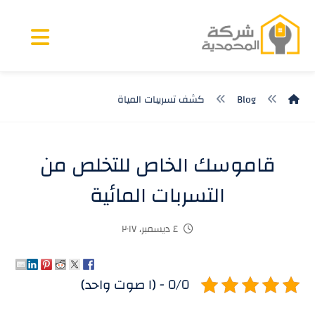
Blog
كشف تسريبات المياة
قاموسك الخاص للتخلص من
التسربات المائية
٤ ديسمبر، ٢٠١٧
٥/٥ - (١ صوت واحد)