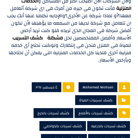
ولأن الشركات الأن أصبحت أكثر من المشاكل و
الخدمات
المنزلية
فأنت تكون فى حيره من أمرك فى اى شركة أتعامل
معها؟أو لماذا شركة عن الأخرى؟والإجابه تكلمنا عنها أنك يجب
ان تتعامل مع شركة لديها من السمعه ما يؤهلها لأن تكون
أفضل شركة فى المجال الذى تريده فلو كنت تريد أرخص
الأسعار ةأفضل الممتخصصين لحل
مشكلة كشف التسريب
للمياة فى المنزل فنحن فى إنتظارك ولوكنت تحتاج أى خدمه
منزلية أخرى فلدينا كل الخدمات المنزلية التى يمكن أن تحتاجها
وبأرخص الأسعار.
Mohamed Mohsen
٤ ديسمبر، ٢٠١٧
كشف تسريبات المياة
كشف تسربات بالأفلاج
كشف تسربات بالخرج
كشف تسربات بالدرعيه
كشف تسربات بالدوادمي