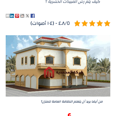
كيف يتم رش المبيدات الحشرية ؟
٤.٨/٥ - (١٠٤ أصوات)
من أيضا يريد أن يتعلم النظافة العامة للمنزل؟