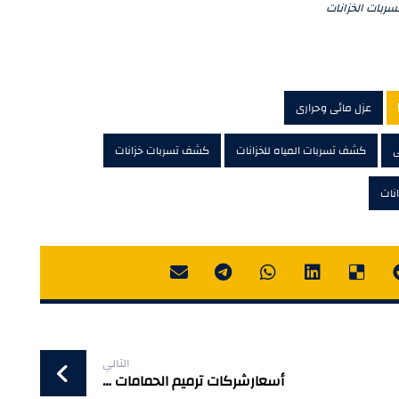
بات الخزانات
عزل مائى وحرارى
ى
كشف تسربات المياه للخزانات
كشف تسربات خزانات
نات
التالي
أسعارشركات ترميم الحمامات …