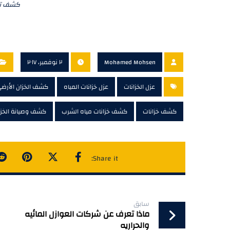
كشف تسر
Mohamed Mohsen
٢ نوفمبر، ٢٠١٧
عزل الخزانات
عزل خزانات المياه
كشف الخزان الأرض
كشف خزانات
كشف خزانات مياه الشرب
كشف وصيانة الخزا
سابق
ماذا تعرف عن شركات العوازل المائيه
والحراريه