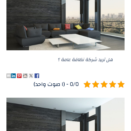
هل تريد شركة نظافة عامة ؟
٥/٥ - (١ صوت واحد)