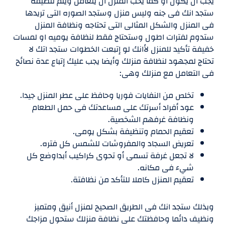
يجب أن يكون او كما يحب المنزل أن يتعامل ويتم تنظيفة
ستجد انك فى جنه وليس منزل وستجد الصوره التى تريدها
فى المنزل والشكل المثالى التى تحتاجه ونظافة المنزل
ستدوم لفترات اطول وستحتاج فقط لنظافة يوميه او لمسات
خفيفة تأكيد للمنزل لأانك لو إتبعت الخطوات ستجد اتك لا
تحتاج لمجهود لنظافة منزلك وأيضا يجب عليك إتباع عدة نصائح
فى التعامل مع منزلك وهى:
تخلص من النفايات فوريا وحافظ على عطر المنزل جيدا.
عود أفراد أسرتك على مساعدتك فى حمل الطعام
ونظافة غرفهم الشخصية.
تعقيم الحمام وتنظيفة بشكل يومى.
تعريض السجاد والمفروشات للشمس كل فتره.
لا تجعل غرفة تسمى أو تحوى كراكيب أبداوضع كل
شيء فى مكانه.
تعقيم المنزل كاملا للتأكد من نظافتة.
وبذلك ستجد انك فى الطريق الصحيح لمنزل أنيق ومتميز
ونظيف دائما وحافظتك على نظافة منزلك ستحول مزاجك