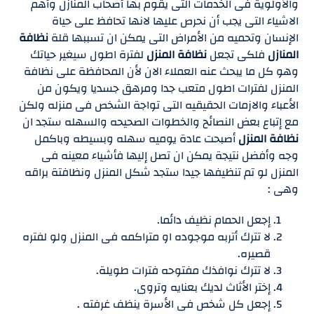
والأولوية فى الخدمات التى يقوم بها أصحاب المنازل وأهم
الاشياء التى يجب أن نحرص عليها لانها تحافظ على حياة
الإنسان وتحميه من الأمراض التى يمكن ان تسببها قلة
نظافة
المنازل
فلكى تجعل
نظافة المنزل
لفترة اطول سيغير حياتك
وهو كل ما يبحث عنه العملاء الان لأن المحافظة على نظافة
المنزل لفترات اطول متعب جدا ومرهق جسديا ويكون من
الأعباء والازمات الحقيقيه التى تواجة الشخص فى منزله ولكن
مع إتباع بعض النصائح والخطوات الصحيحه والسهله ستجد ان
نظافة المنزل
أصبحت عادة يوميه سهله وبسيطه وباكمل
وجه وأفضل نتيجة يمكن ان تصل إليها فأشياء معينه فى
المنزل لو تم تنظيفها جيدا ستجد شكل المنزل ونظافتة براقه
وهى :
إجعل الحمام نظيف دائما.
لا تترك أتربه موجوده او متراكمه فى المنزل ولو لفتره
قصيره.
لا تترك نوافذك مفتوحه فترات طويلة.
إختر الأثاث لديك بعنايه وتروى.
إجعل كل شخص فى الأسرة ينظف غرفته .