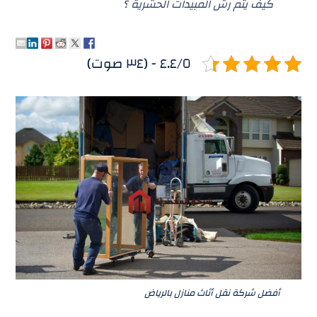
كيف يتم رش المبيدات الحشرية ؟
٤.٤/٥ - (٣٤ صوت)
أفضل شركة نقل أثاث منازل بالرياض