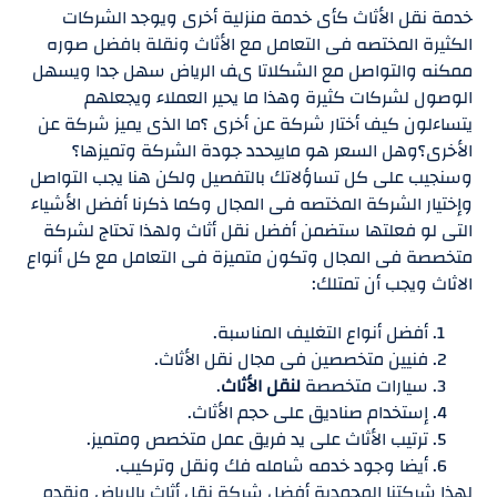
خدمة نقل الأثاث كأى خدمة منزلية أخرى ويوجد الشركات
الكثيرة المختصه فى التعامل مع الأثاث ونقلة بافضل صوره
ممكنه والتواصل مع الشكلاتا ىف الرياض سهل جدا ويسهل
الوصول لشركات كثيرة وهذا ما يحير العملاء ويجعلهم
يتساءلون كيف أختار شركة عن أخرى ؟ما الذى يميز شركة عن
الأخرى؟وهل السعر هو ماييحدد جودة الشركة وتميزها؟
وسنجيب على كل تساؤلاتك بالتفصيل ولكن هنا يجب التواصل
وإختيار الشركة المختصه فى المجال وكما ذكرنا أفضل الأشياء
التى لو فعلتها ستضمن أفضل نقل أثاث ولهذا تحتاج لشركة
متخصصة فى المجال وتكون متميزة فى التعامل مع كل أنواع
الاثاث ويجب أن تمتلك:
أفضل أنواع التغليف المناسبة.
فنيين متخصصين فى مجال نقل الأثاث.
سيارات متخصصة
لنقل الأثاث
.
إستخدام صناديق على حجم الأثاث.
ترتيب الأثاث على يد فريق عمل متخصص ومتميز.
أيضا وجود خدمه شامله فك ونقل وتركيب.
لهذا شركتنا المحمدية أفضل شركة نقل أثاث بالرياض ونقدم