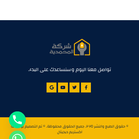
تواصل معنا اليوم وسنساعدك على البدء.
© حقوق الطبع والنشر ٢٠٢٥. جميع الحقوق محفوظة. © تم التصميم بواسطة
اكستريم ديجيتال