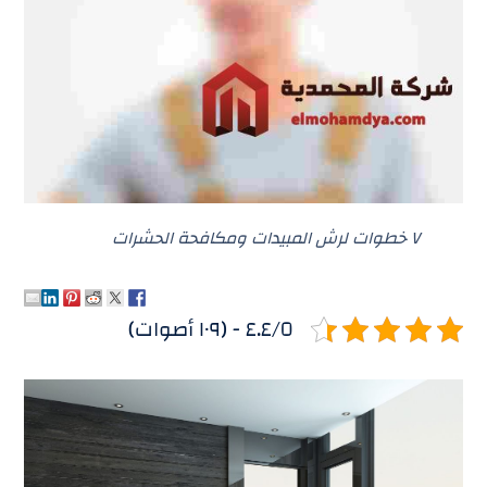
٧ خطوات لرش المبيدات ومكافحة الحشرات
٤.٤/٥ - (١٠٩ أصوات)