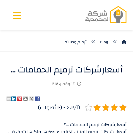
Blog
ترميم وصيانه
أسعارشركات ترميم الحمامات …
٤ نوفمبر، ٢٠١٧
٤.٢/٥ - (١٠ أصوات)
أسعارشركات ترميم الحمامات …؟
أسعار شركات ترميم المنازل تختلف ع بعضها ولكنها تتفق فى