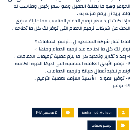
الجوهر وهو ما يطلبة العميل وهو سعر رخيص ومناسب له
ولما يريد أن يرمم منزله به .
فإذا كنت تريد سعر ترميم الحمام المناسب فما عليك سوى
البحث عن شركات ترميم الحمام التى توفر لك كل ما تحتاجه .
لماذا تختار شركة المحمديه ل …ترميم الحمامات ؟
توفر لك كل ما تحتاجه عند ترميم الحمام ومنها :-
١- إعداد تقارير وتحديد كل ما يلزم عملية ترميمات الحمامات .
٢- توفير الأيدى العامله المناسبه التى لديها الخبره الكافية
لإتمام تنفيذ أعمال صيانة وترميم الحمامات .
٢- توفير المواد الأصلية اللازمه لعملية الترميم .
٣- توفير
Mohamed Mohsen
٤ نوفمبر، ٢٠١٧
ترميم وصيانه