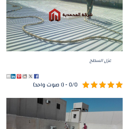
عزل السطح
٥/٥ - (١ صوت واحد)