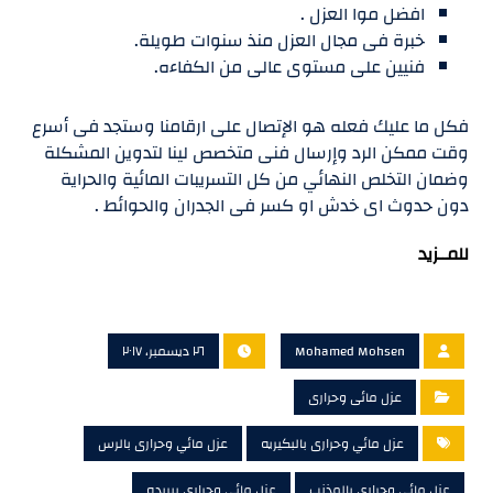
افضل موا العزل .
خبرة فى مجال العزل منذ سنوات طويلة.
فنيين على مستوى عالى من الكفاءه.
فكل ما عليك فعله هو الإتصال على ارقامنا وستجد فى أسرع
وقت ممكن الرد وإرسال فنى متخصص لينا لتدوين المشكلة
وضمان التخلص النهائي من كل التسريبات المائية والحراية
دون حدوث اى خدش او كسر فى الجدران والحوائط .
للمــزيد
Mohamed Mohsen
٢٦ ديسمبر، ٢٠١٧
عزل مائى وحرارى
عزل مائي وحرارى بالبكيريه
عزل مائي وحرارى بالرس
عزل مائي وحرارى بالمذنب
عزل مائي وحرارى ببريده