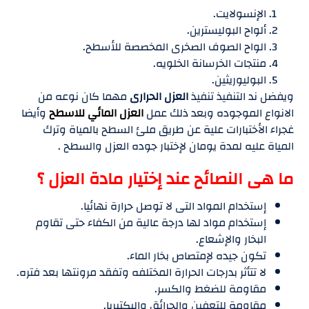
الإنسولايت.
ألواح البوليسترين.
الواح الصوف الصخرى المخصصة للأسطح.
منتجات الخرسانة الخلويه.
البوليوريثين.
ويفضل ند التنفيذ تنفيذ
العزل الحرارى
مهما كان نوعه من
الانواع الموجوده وبعد ذلك عمل
العزل المائي للاسطح
وأيضا
غجراء الأختبارات علية عن طريق ملئ السطح بالمياة وترك
المياة عليه لمدة يومان لإختبار جوده العزل والسطح .
ما هى النصائح عند إختيار مادة العزل ؟
إستخدام المواد التى لا توصل حرارة نهائيا.
إستخدام مواد لها درجة عالية من الكفاء حتى تقاوم
البخار والإشعاع.
تكون جيده لإمتصاص بخار الماء.
لا تتأثر بدرجات الحرارة المختلفه وتفقد مرونتها بعد فتره.
مقاومة للضغط والكسر.
مقاومة للتعفين والحرائق والبكتيريا.