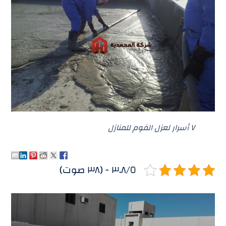
٧ أسرار لعزل الفوم للمنازل
٣.٨/٥ - (٣٨ صوت)