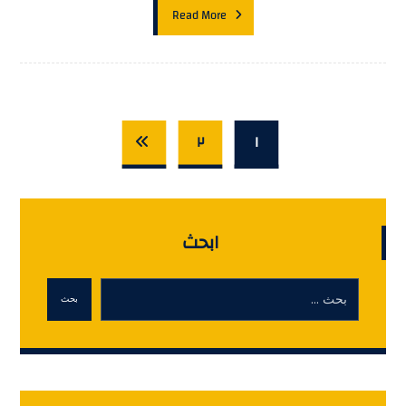
Read More
٢
١
ابحث
بحث