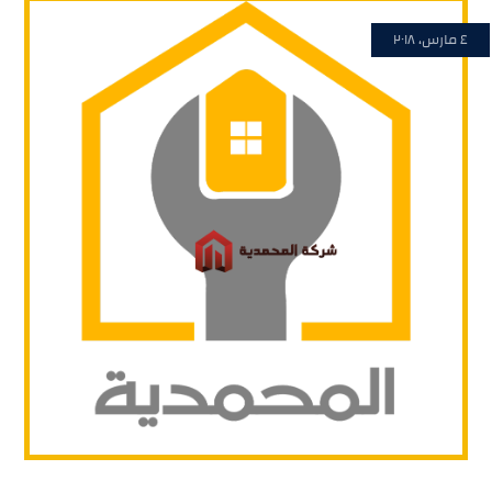
٤ مارس، ٢٠١٨