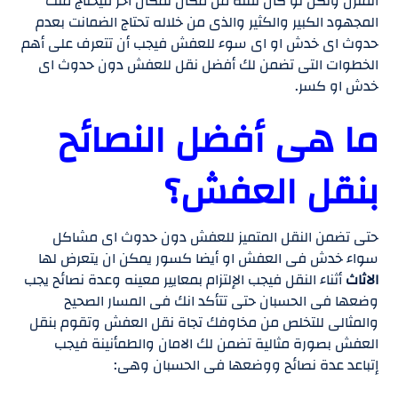
المنزل ولكن لو كان نقلة من مكان لمكان اخر فيحتاج منك
المجهود الكبير والكثير والذى من خلاله تحتاج الضمانت بعدم
حدوث اى خدش او اى سوء للعفش فيجب أن تتعرف على أهم
الخطوات التى تضمن لك أفضل نقل للعفش دون حدوث اى
خدش او كسر.
ما هى أفضل النصائح
بنقل العفش؟
حتى تضمن النقل المتميز للعفش دون حدوث اى مشاكل
سواء خدش فى العفش او أيضا كسور يمكن ان يتعرض لها
الاثاث
أثناء النقل فيجب الإلتزام بمعايير معينه وعدة نصائح يجب
وضعها فى الحسبان حتى تتأكد انك فى المسار الصحيح
والمثالى للتخلص من مخاوفك تجاة نقل العفش وتقوم بنقل
العفش بصورة مثالية تضمن لك الامان والطمأنينة فيجب
إتباعد عدة نصائح ووضعها فى الحسبان وهى: