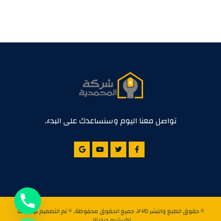
تواصل معنا اليوم وسنساعدك على البدء.
© حقوق الطبع والنشر ٢٠٢٥. جميع الحقوق محفوظة. © تم التصميم بواسطة
اكستريم ديجيتال