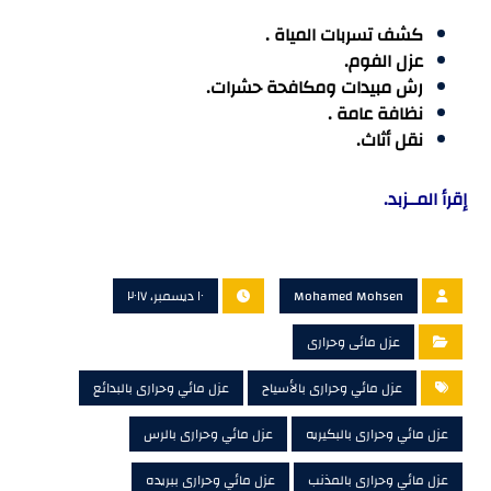
كشف تسربات المياة .
عزل الفوم.
رش مبيدات ومكافحة حشرات.
نظافة عامة .
نقل أثاث.
إقرأ المــزبد.
Mohamed Mohsen
١٠ ديسمبر، ٢٠١٧
عزل مائى وحرارى
عزل مائي وحرارى بالأسياح
عزل مائي وحرارى بالبدائع
عزل مائي وحرارى بالبكيريه
عزل مائي وحرارى بالرس
عزل مائي وحرارى بالمذنب
عزل مائي وحرارى ببريده