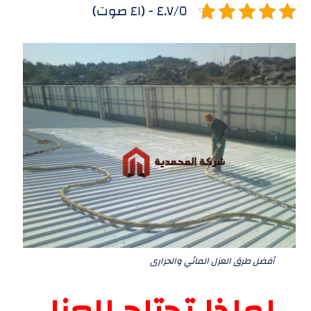
٤.٧/٥ - (٤١ صوت)
أفضل طرق العزل المائي والحرارى