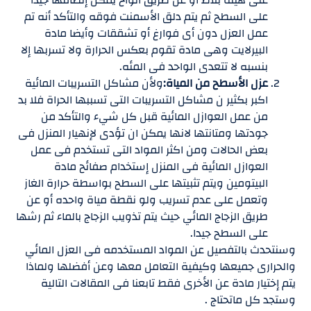
على السطح ثم يتم دلق الأسمنت فوقه والتأكد أنه تم
عمل العزل دون أى فوارغ أو تشققات وأيضا مادة
البيرلايت وهى مادة تقوم بعكس الحرارة ولا تسربها إلا
بنسبه لا تتعدى الواحد فى المئه.
عزل الأسطح من المياة:
ولأن مشاكل التسريبات المائية
اكبر بكثير ن مشاكل التسريبات التى تسببها الحراة فلا بد
من عمل العوازل المائية قبل كل شيء والتأكد من
جودتها ومتانتها لانها يمكن ان تؤدى لإنهيار المنزل فى
بعض الحالات ومن اكثر المواد التى تستخدم فى عمل
العوازل المائية فى المنزل إستخدام صفائح مادة
البيتومين ويتم تثبيتها على السطح بواسطة حرارة الغاز
وتعمل على عدم تسريب ولو نقطة مياة واحده أو عن
طريق الزجاج المائي حيث يتم تذويب الزجاج بالماء ثم رشها
على السطح جيدا.
وسنتحدث بالتفصيل عن المواد المستخدمه فى العزل المائي
والحرارى جميعها وكيفية التعامل معها وعن أفضلها ولماذا
يتم إختيار مادة عن الأخرى فقط تابعنا فى المقالات التالية
وستجد كل ماتحتاج .