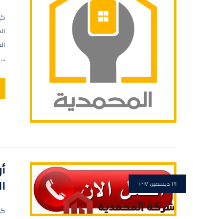
كي
ال
ال
...
أ
ا
٢١ ديسمبر، ٢٠١٧
كي