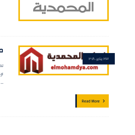
م
٢٣ يناير، ٢٠١٨
لم
لإ
...
Read More