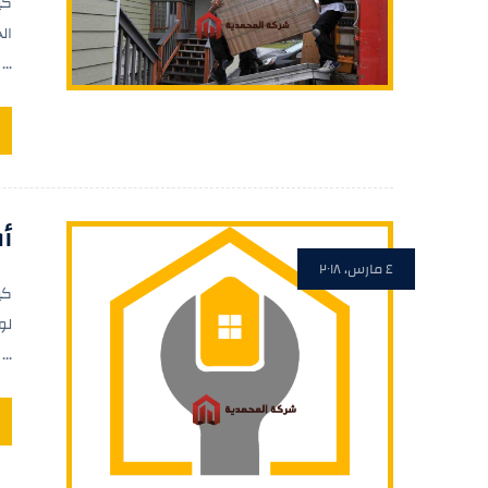
كي
ال
...
أفضل ٣ 
٤ مارس، ٢٠١٨
لو
...