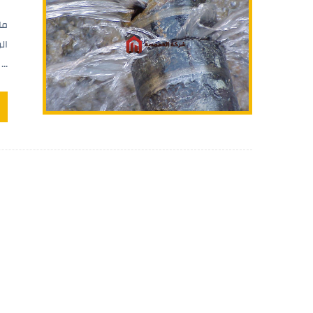
ما
ال
...