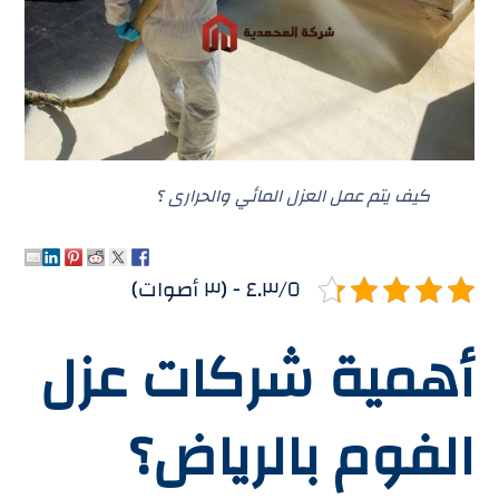
كيف يتم عمل العزل المائي والحرارى ؟
٤.٣/٥ - (٣ أصوات)
أهمية شركات عزل
الفوم بالرياض؟