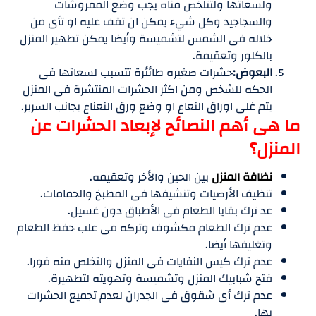
ولسعاتها ولتتلخص مناه يجب وضع المفروشات
والسجاجيد وكل شيء يمكن ان تقف عليه او تأى من
خلاله فى الشمس لتشميسة وأيضا يمكن تطهير المنزل
بالكلور وتعقيمة.
البعوض:
حشرات صغيره طائئرة تتسبب لسعاتها فى
الحكه للشخص ومن اكثر الحشرات المنتشرة فى المنزل
يتم غلى اوراق النعاع او وضع ورق النعناع بجانب السرير.
ما هى أهم النصائح لإبعاد الحشرات عن
المنزل؟
نظافة المنزل
بين الحين والأخر وتعقيمه.
تنظيف الأرضيات وتنشيفها فى المطبخ والحمامات.
عد ترك بقايا الطعام فى الأطباق دون غسيل.
عدم ترك الطعام مكشوف وتركه فى علب حفظ الطعام
وتغليفها أيضا.
عدم ترك كيس النفايات فى المنزل والتخلص منه فورا.
فتح شبابيك المنزل وتشميسة وتهويته لتطهيرة.
عدم ترك أى شقوق فى الجدران لعدم تجميع الحشرات
بها.