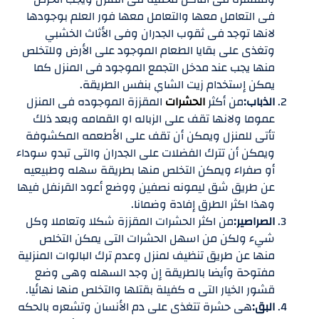
فى التعامل معها والتعامل معها فور العلم بوجودها
لانها توجد فى ثقوب الجدران وفى الأثاث الخشبي
وتغذى على بقايا الطعام الموجود على الأرض وللتخلص
منها يجب عند مدخل التجمع الموجود فى المنزل كما
يمكن إستخدام زيت الشاي بنفس الطريقة.
الذباب:
من أكثر
الحشرات
المقززة الموجوده فى المنزل
عموما ولانها تقف على الزباله او القمامه وبعد ذلك
تأتى للمنزل ويمكن أن تقف على الأطعمه المكشوفة
ويمكن أن تترك الفضلات على الجدران والتى تبدو سوداء
أو صفراء ويمكن التخلص منها بطريقة سهله وطبيعيه
عن طريق شق ليمونه نصفين ووضع أعود القرنفل فيها
وهذا اكثر الطرق إفادة وضمانا.
الصراصير:
من اكثر الحشرات المقززة شكلا وتعاملا وكل
شيء ولكن من اسهل الحشرات التى يمكن التخلص
منها عن طريق تنظيف لمنزل وعدم ترك البالوات المنزلية
مفتوحة وأيضا بالطريقة إن وجد السهله وهى وضع
قشور الخيار التى ه كفيلة بقتلها والتخلص منها نهائيا.
البق:
هى حشرة تتغذى على دم الأنسان وتشعره بالحكه