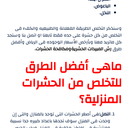
الباعوض.
النخل.
وسنذكر التخلص الطريقة الفعلالة والطبيعيه والكفء فى
التخلص من كل حشرة على حده فقط تابعنا او اتصل بنا وستجد
كل ماتريد معنا وبأرخص الأسعار الوجوده فى الرياض وأفضل
طرق
رش المبيدات الحشريةومكافحة الحشرات
.
ماهى أفضل الطرق
للتخلص من الحشرات
المنزلية؟
النمل:
هى أصغر الحشرات التى توجد بالمنازل والتى إن
وجدت فى المنزل سوف تجدها باعداد كبيره جدا نسبية
ومنتشرة فى اماكن مخفية فى المنزل ويجب الحرص